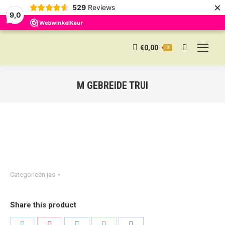
×
529
Reviews
9,0
€
0,00
0
Search:
M GEBREIDE TRUI
Categorieën
jas
Share this product
Share
Share
Share
Share
Share