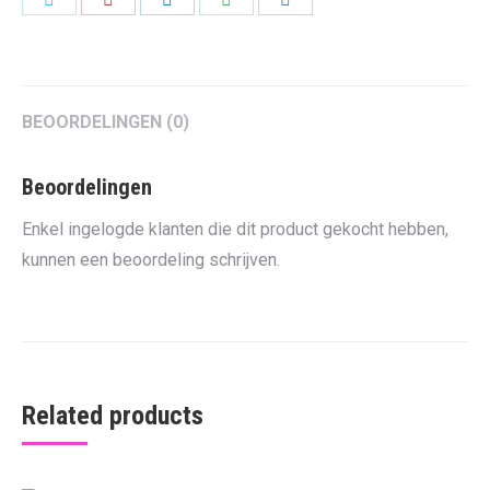
on
on
on
on
on
Twitter
Pinterest
LinkedIn
WhatsApp
Facebook
BEOORDELINGEN (0)
Beoordelingen
Enkel ingelogde klanten die dit product gekocht hebben,
kunnen een beoordeling schrijven.
Related products