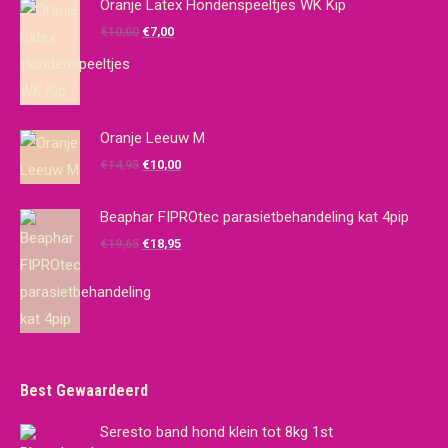
Oranje Latex Hondenspeeltjes WK Kip
Oorspronkelijke
Huidige
€
10,00
€
7,00
prijs
prijs
was:
is:
€10,00.
€7,00.
Oranje Leeuw M
Oorspronkelijke
Huidige
€
14,95
€
10,00
prijs
prijs
was:
is:
Beaphar FIPROtec parasietbehandeling kat 4pip
€14,95.
€10,00.
Oorspronkelijke
Huidige
€
19,65
€
18,95
prijs
prijs
was:
is:
€19,65.
€18,95.
Best Gewaardeerd
Seresto band hond klein tot 8kg 1st