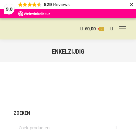
×
529
Reviews
9,0
€
0,00
0
Search:
ENKELZIJDIG
ZOEKEN