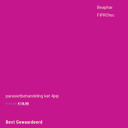
Beaphar
FIPROtec
parasietbehandeling kat 4pip
Oorspronkelijke
Huidige
€
19,65
€
18,95
prijs
prijs
was:
is:
Best Gewaardeerd
€19,65.
€18,95.