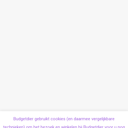
Budgetdier gebruikt cookies (en daarmee vergelijkbare
technieken) om het bezoek en winkelen bij Budgetdier voor u nog