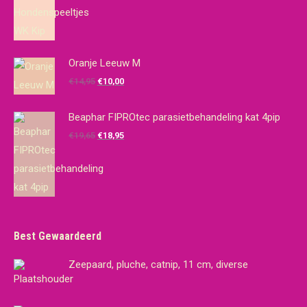
prijs
prijs
was:
is:
€10,00.
€7,00.
Oranje Leeuw M
Oorspronkelijke
Huidige
€
14,95
€
10,00
prijs
prijs
was:
is:
Beaphar FIPROtec parasietbehandeling kat 4pip
€14,95.
€10,00.
Oorspronkelijke
Huidige
€
19,65
€
18,95
prijs
prijs
was:
is:
€19,65.
€18,95.
Best Gewaardeerd
Zeepaard, pluche, catnip, 11 cm, diverse