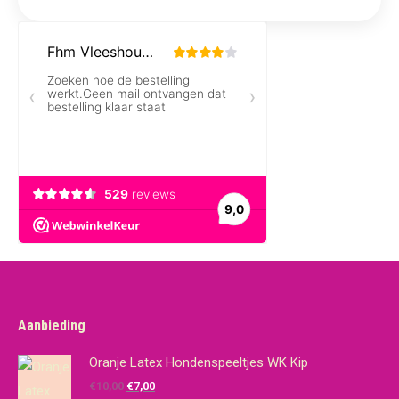
Aanbieding
Oranje Latex Hondenspeeltjes WK Kip
Oorspronkelijke
Huidige
€
10,00
€
7,00