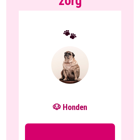
zorg
🐾
🐶 Honden