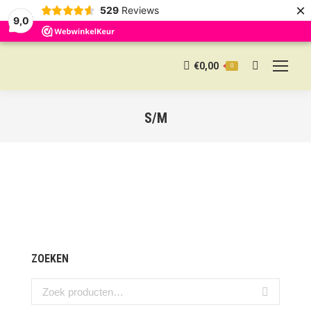
×
529
Reviews
9,0
€
0,00
0
Search:
S/M
ZOEKEN