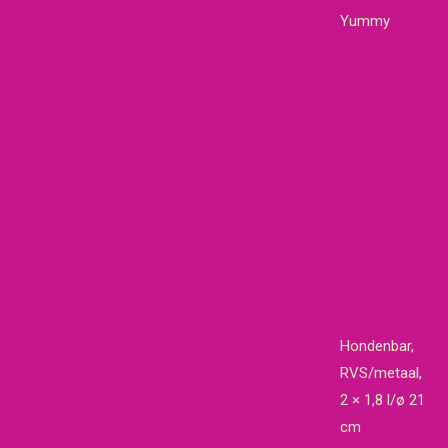
Yummy
Hondenbar,
RVS/metaal,
2 × 1,8 l/ø 21
cm