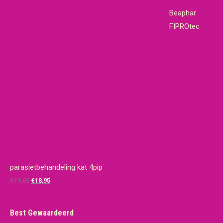
Beaphar
FIPROtec
parasietbehandeling kat 4pip
Oorspronkelijke
Huidige
€
19,65
€
18,95
prijs
prijs
was:
is:
Best Gewaardeerd
€19,65.
€18,95.