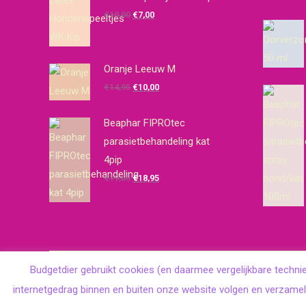
Oorspronkelijke
Huidige
€
10,00
€
7,00
prijs
prijs
was:
is:
€10,00.
€7,00.
Oranje Leeuw M
Oorspronkelijke
Huidige
€
14,95
€
10,00
prijs
prijs
was:
is:
Beaphar FIPROtec
€14,95.
€10,00.
parasietbehandeling kat
4pip
Oorspronkelijke
Huidige
€
19,65
€
18,95
prijs
prijs
was:
is:
€19,65.
€18,95.
Budgetdier gebruikt cookies (en daarmee vergelijkbare techni
internetgedrag binnen en buiten onze website volgen en verzamel