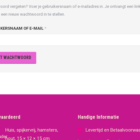
ord vergeten? Voer je gebruikersnaam of e-mailadres in. Je ontvangt een link 
 een nieuw wachtwoord in te stellen.
VEREIST
IKERSNAAM OF E-MAIL
*
ET WACHTWOORD
waardeerd
Handige Informatie
Huis, spijkervrij, hamsters,
Levertijd en Betaalvoorwa
hout, 15 × 12 × 15 cm