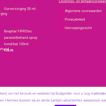
Leverings- en Betaalvoorwaar
Oorverzorging 50 ml
Algemene voorwaarden
Privacybeleid
Herroepingsrecht
Beaphar FIPROtec
parasietbehand spray
hond/kat 100ml
€
23,95
eken) om het bezoek en winkelen bij Budgetdier voor u nog makkelijk
en. Hiermee kunnen wij en derde partijen advertenties aanpassen aa