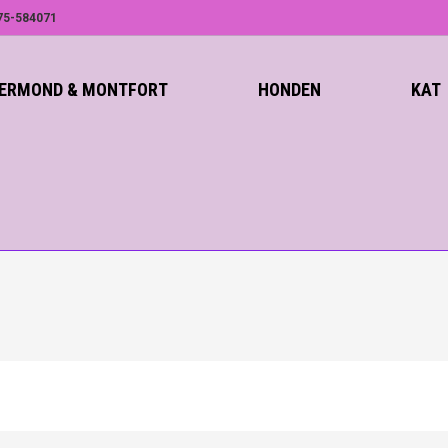
75-584071
ROERMOND & MONTFORT
HONDEN
KAT