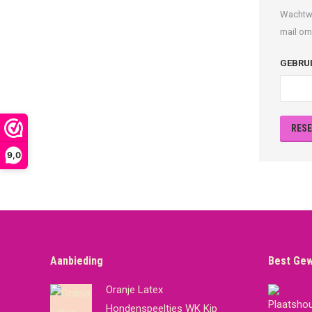
Wachtwo
mail om
GEBRU
RES
9,0
Aanbieding
Best Ge
Oranje Latex
Hondenspeeltjes WK Kip