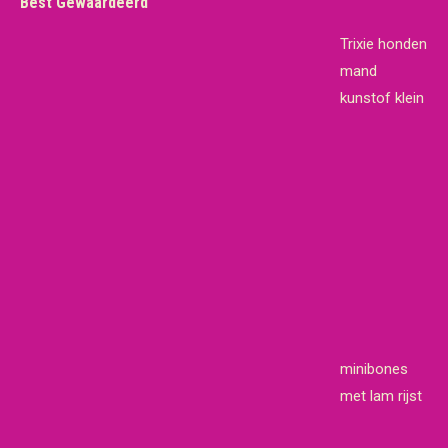
Best Gewaardeerd
€19,65.
€18,95.
Trixie honden
mand
kunstof klein
minibones
met lam rijst