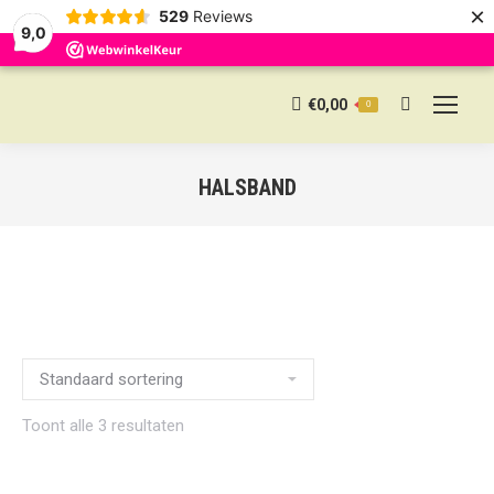
×
529
Reviews
9,0
€
0,00
0
Search:
HALSBAND
Toont alle 3 resultaten