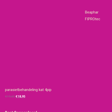
Beaphar
FIPROtec
parasietbehandeling kat 4pip
Oorspronkelijke
Huidige
€
19,65
€
18,95
prijs
prijs
was:
is: