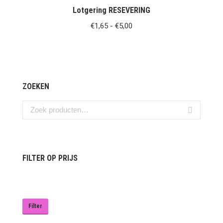
Lotgering RESEVERING
Prijsklasse:
€
1,65
-
€
5,00
€1,65
tot
€5,00
ZOEKEN
FILTER OP PRIJS
Min.
Max.
prijs
prijs
Filter