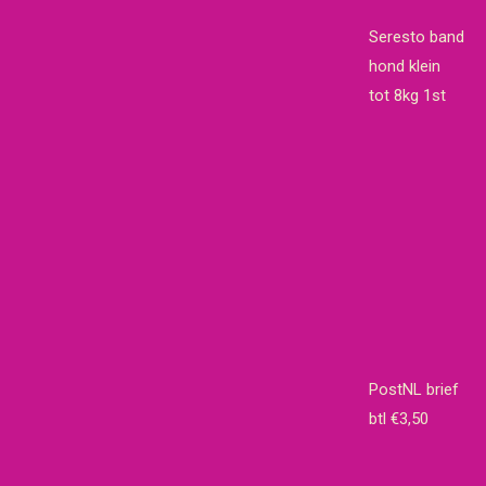
€19,65.
€18,95.
Seresto band
hond klein
tot 8kg 1st
PostNL brief
btl €3,50