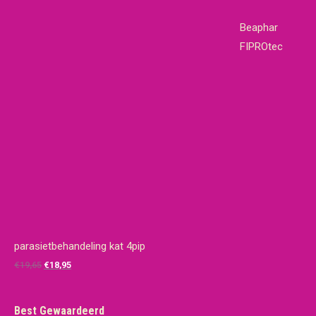
Beaphar
FIPROtec
parasietbehandeling kat 4pip
Oorspronkelijke
Huidige
€
19,65
€
18,95
prijs
prijs
was:
is:
Best Gewaardeerd