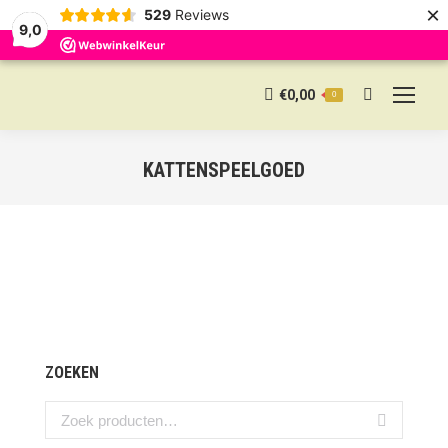
×
529
Reviews
9,0
€
0,00
0
Search:
KATTENSPEELGOED
ZOEKEN