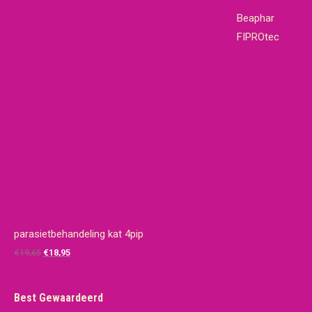
Beaphar
FIPROtec
parasietbehandeling kat 4pip
Oorspronkelijke
Huidige
€
19,65
€
18,95
prijs
prijs
was:
is:
Best Gewaardeerd
€19,65.
€18,95.