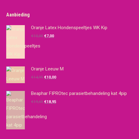
Aanbieding
Oranje Latex Hondenspeeltjes WK Kip
Oorspronkelijke
Huidige
€
10,00
€
7,00
prijs
prijs
was:
is:
€10,00.
€7,00.
Oranje Leeuw M
Oorspronkelijke
Huidige
€
14,95
€
10,00
prijs
prijs
was:
is:
Beaphar FIPROtec parasietbehandeling kat 4pip
€14,95.
€10,00.
Oorspronkelijke
Huidige
€
19,65
€
18,95
prijs
prijs
was:
is:
€19,65.
€18,95.