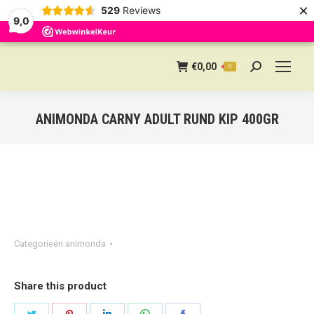
×
529
Reviews
9,0
€
0,00
0
Search:
ANIMONDA CARNY ADULT RUND KIP 400GR
Categorieën
animonda
Share this product
Share
Share
Share
Share
Share