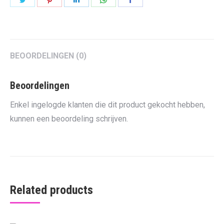
on
on
on
on
on
Twitter
Pinterest
LinkedIn
WhatsApp
Facebook
BEOORDELINGEN (0)
Beoordelingen
Enkel ingelogde klanten die dit product gekocht hebben,
kunnen een beoordeling schrijven.
Related products