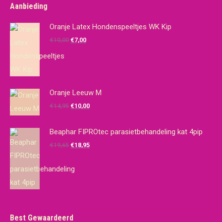
Aanbieding
Oranje Latex Hondenspeeltjes WK Kip
Oorspronkelijke
Huidige
€
10,00
€
7,00
prijs
prijs
was:
is:
€10,00.
€7,00.
Oranje Leeuw M
Oorspronkelijke
Huidige
€
14,95
€
10,00
prijs
prijs
was:
is:
Beaphar FIPROtec parasietbehandeling kat 4pip
€14,95.
€10,00.
Oorspronkelijke
Huidige
€
19,65
€
18,95
prijs
prijs
was:
is:
€19,65.
€18,95.
Best Gewaardeerd