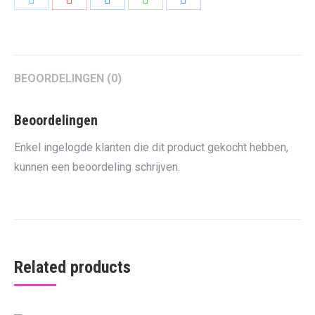
on
on
on
on
on
Twitter
Pinterest
LinkedIn
WhatsApp
Facebook
BEOORDELINGEN (0)
Beoordelingen
Enkel ingelogde klanten die dit product gekocht hebben,
kunnen een beoordeling schrijven.
Related products