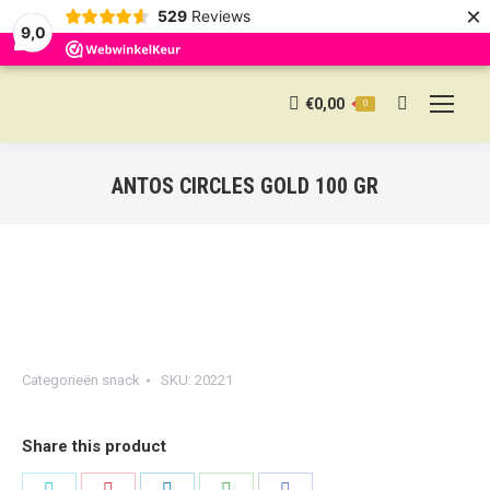
×
529
Reviews
9,0
€
0,00
0
Search:
ANTOS CIRCLES GOLD 100 GR
Categorieën
snack
SKU:
20221
Share this product
Share
Share
Share
Share
Share