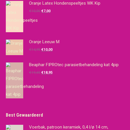
Oranje Latex Hondenspeeltjes WK Kip
Oorspronkelijke
Huidige
€
10,00
€
7,00
prijs
prijs
was:
is:
€10,00.
€7,00.
Oranje Leeuw M
Oorspronkelijke
Huidige
€
14,95
€
10,00
prijs
prijs
was:
is:
Beaphar FIPROtec parasietbehandeling kat 4pip
€14,95.
€10,00.
Oorspronkelijke
Huidige
€
19,65
€
18,95
prijs
prijs
was:
is:
€19,65.
€18,95.
Best Gewaardeerd
Voerbak, patroon keramiek, 0,4 l/ø 14 cm,