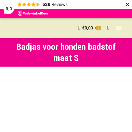
×
529
Reviews
9,0
€
0,00
0
Search:
Badjas voor honden badstof
maat S