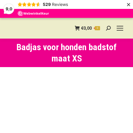
×
529
Reviews
9,0
€
0,00
0
Search:
Badjas voor honden badstof
maat XS