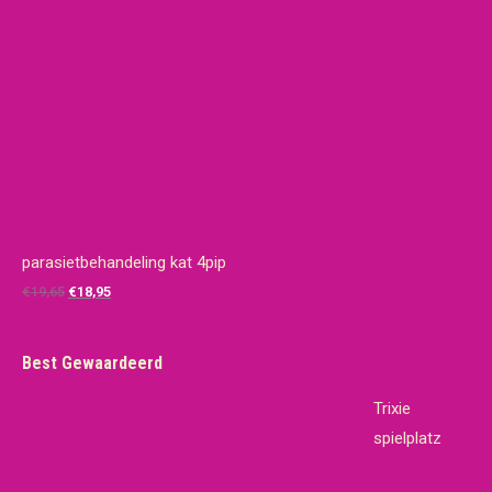
parasietbehandeling kat 4pip
Oorspronkelijke
Huidige
€
19,65
€
18,95
prijs
prijs
was:
is:
Best Gewaardeerd
€19,65.
€18,95.
Trixie
spielplatz