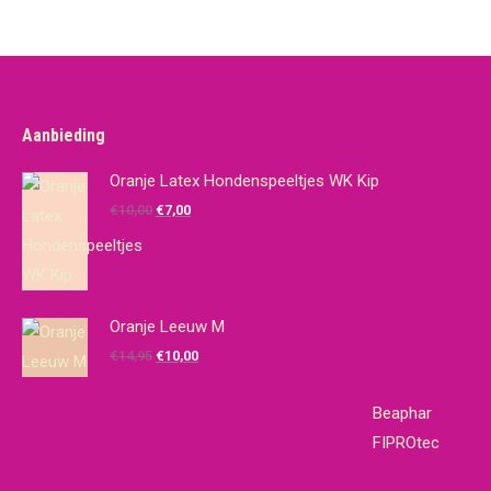
Aanbieding
Oranje Latex Hondenspeeltjes WK Kip
Oorspronkelijke
Huidige
€
10,00
€
7,00
prijs
prijs
was:
is:
€10,00.
€7,00.
Oranje Leeuw M
Oorspronkelijke
Huidige
€
14,95
€
10,00
prijs
prijs
was:
is:
Beaphar
€14,95.
€10,00.
FIPROtec