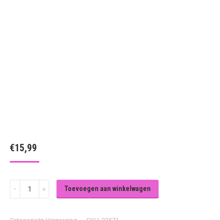
€
15,99
Badjas
Toevoegen aan winkelwagen
voor
honden