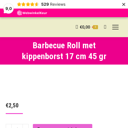
×
529
Reviews
9,0
€
0,00
0
Search:
Barbecue Roll met
kippenborst 17 cm 45 gr
€
2,50
Barbecue