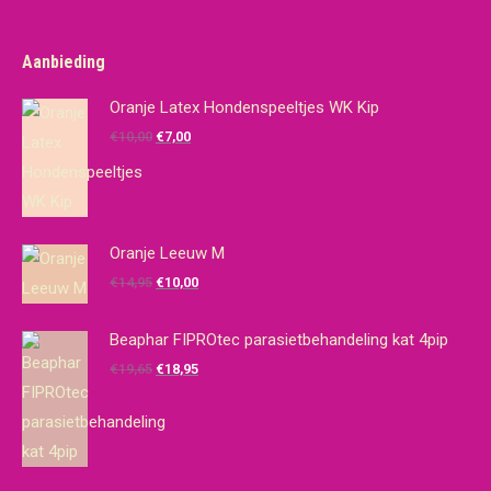
Aanbieding
Oranje Latex Hondenspeeltjes WK Kip
Oorspronkelijke
Huidige
€
10,00
€
7,00
prijs
prijs
was:
is:
€10,00.
€7,00.
Oranje Leeuw M
Oorspronkelijke
Huidige
€
14,95
€
10,00
prijs
prijs
was:
is:
Beaphar FIPROtec parasietbehandeling kat 4pip
€14,95.
€10,00.
Oorspronkelijke
Huidige
€
19,65
€
18,95
prijs
prijs
was:
is:
€19,65.
€18,95.