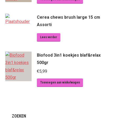
Cerea chews brush large 15 cm
Assorti
Lees verder
Biofood 3in1 koekjes blaf&relax
500gr
€
5,99
Toevoegen aan winkelwagen
ZOEKEN