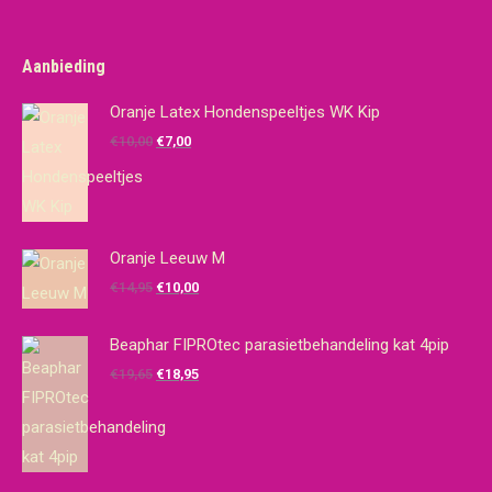
Aanbieding
Oranje Latex Hondenspeeltjes WK Kip
Oorspronkelijke
Huidige
€
10,00
€
7,00
prijs
prijs
was:
is:
€10,00.
€7,00.
Oranje Leeuw M
Oorspronkelijke
Huidige
€
14,95
€
10,00
prijs
prijs
was:
is:
Beaphar FIPROtec parasietbehandeling kat 4pip
€14,95.
€10,00.
Oorspronkelijke
Huidige
€
19,65
€
18,95
prijs
prijs
was:
is:
€19,65.
€18,95.