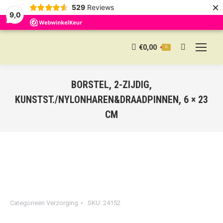
×
529
Reviews
9,0
€
0,00
0
Search:
BORSTEL, 2-ZIJDIG,
KUNSTST./NYLONHAREN&DRAADPINNEN, 6 × 23
CM
Categorieën
Verzorging
SKU:
24152