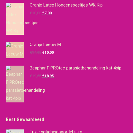
Oranje Latex Hondenspeeltjes WK Kip
Oorspronkelijke
Huidige
€
10,00
€
7,00
prijs
prijs
was:
is:
€10,00.
€7,00.
Oranje Leeuw M
Oorspronkelijke
Huidige
€
14,95
€
10,00
prijs
prijs
was:
is:
Beaphar FIPROtec parasietbehandeling kat 4pip
€14,95.
€10,00.
Oorspronkelijke
Huidige
€
19,65
€
18,95
prijs
prijs
was:
is:
€19,65.
€18,95.
Best Gewaardeerd
Trixie veiligheidsgordel s-m