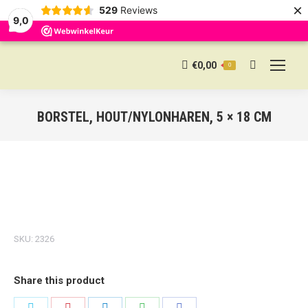
×
529
Reviews
9,0
€
0,00
0
Search:
BORSTEL, HOUT/NYLONHAREN, 5 × 18 CM
SKU:
2326
Share this product
Share
Share
Share
Share
Share