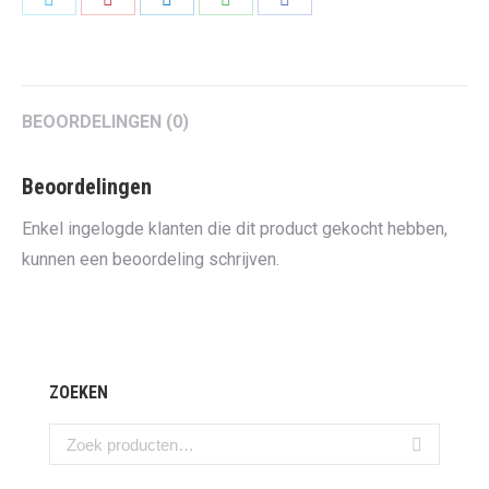
on
on
on
on
on
Twitter
Pinterest
LinkedIn
WhatsApp
Facebook
BEOORDELINGEN (0)
Beoordelingen
Enkel ingelogde klanten die dit product gekocht hebben,
kunnen een beoordeling schrijven.
ZOEKEN