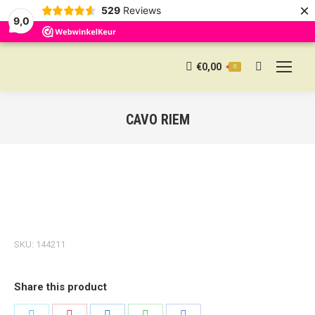
×
529
Reviews
9,0
€
0,00
0
Search:
CAVO RIEM
SKU:
144211
Share this product
Share
Share
Share
Share
Share