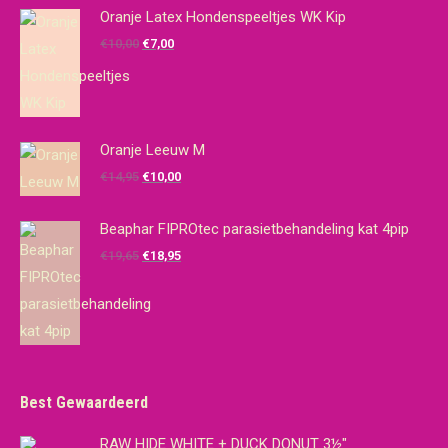
Oranje Latex Hondenspeeltjes WK Kip
Oorspronkelijke
Huidige
€
10,00
€
7,00
prijs
prijs
was:
is:
€10,00.
€7,00.
Oranje Leeuw M
Oorspronkelijke
Huidige
€
14,95
€
10,00
prijs
prijs
was:
is:
Beaphar FIPROtec parasietbehandeling kat 4pip
€14,95.
€10,00.
Oorspronkelijke
Huidige
€
19,65
€
18,95
prijs
prijs
was:
is:
€19,65.
€18,95.
Best Gewaardeerd
RAW HIDE WHITE + DUCK DONUT 3½"