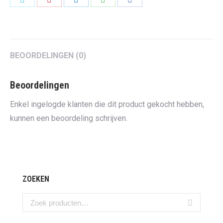
on
on
on
on
on
Twitter
Pinterest
LinkedIn
WhatsApp
Facebook
BEOORDELINGEN (0)
Beoordelingen
Enkel ingelogde klanten die dit product gekocht hebben,
kunnen een beoordeling schrijven.
ZOEKEN