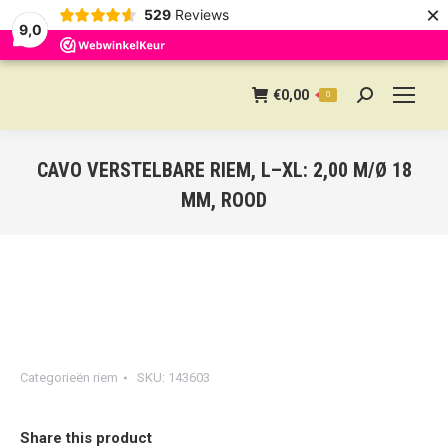
×
529
Reviews
9,0
€
0,00
0
Search:
CAVO VERSTELBARE RIEM, L–XL: 2,00 M/Ø 18
MM, ROOD
Categorieën
riem
SKU:
143603
Share this product