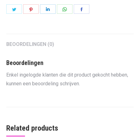
Share
Share
Share
Share
Share
on
on
on
on
on
Twitter
Pinterest
LinkedIn
WhatsApp
Facebook
BEOORDELINGEN (0)
Beoordelingen
Enkel ingelogde klanten die dit product gekocht hebben,
kunnen een beoordeling schrijven.
Related products