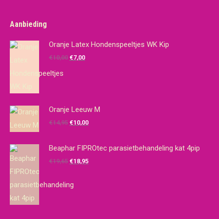
Aanbieding
Oranje Latex Hondenspeeltjes WK Kip
Oorspronkelijke
Huidige
€
10,00
€
7,00
prijs
prijs
was:
is:
€10,00.
€7,00.
Oranje Leeuw M
Oorspronkelijke
Huidige
€
14,95
€
10,00
prijs
prijs
was:
is:
Beaphar FIPROtec parasietbehandeling kat 4pip
€14,95.
€10,00.
Oorspronkelijke
Huidige
€
19,65
€
18,95
prijs
prijs
was:
is:
€19,65.
€18,95.