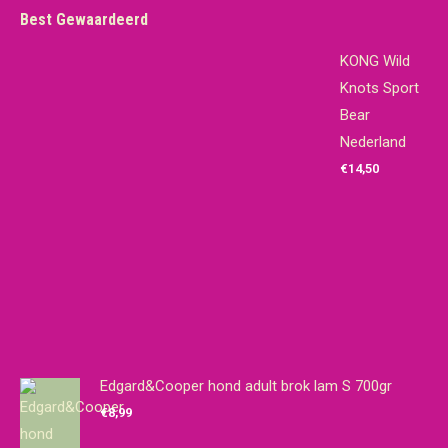
Best Gewaardeerd
KONG Wild
Knots Sport
Bear
Nederland
€
14,50
Edgard&Cooper hond adult brok lam S 700gr
€
8,99