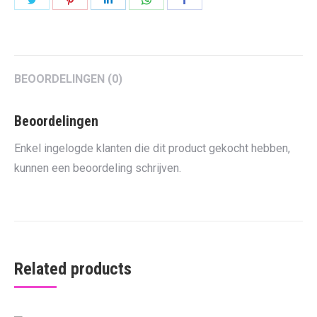
on
on
on
on
on
Twitter
Pinterest
LinkedIn
WhatsApp
Facebook
BEOORDELINGEN (0)
Beoordelingen
Enkel ingelogde klanten die dit product gekocht hebben,
kunnen een beoordeling schrijven.
Related products