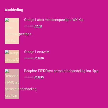
Aanbieding
Oranje Latex Hondenspeeltjes WK Kip
Oorspronkelijke
Huidige
€
10,00
€
7,00
prijs
prijs
was:
is:
€10,00.
€7,00.
Oranje Leeuw M
Oorspronkelijke
Huidige
€
14,95
€
10,00
prijs
prijs
was:
is:
Beaphar FIPROtec parasietbehandeling kat 4pip
€14,95.
€10,00.
Oorspronkelijke
Huidige
€
19,65
€
18,95
prijs
prijs
was:
is:
€19,65.
€18,95.