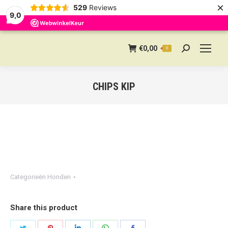
×
529
Reviews
9,0
€
0,00
0
Search:
CHIPS KIP
Categorieën
Honden
Share this product
Share
Share
Share
Share
Share