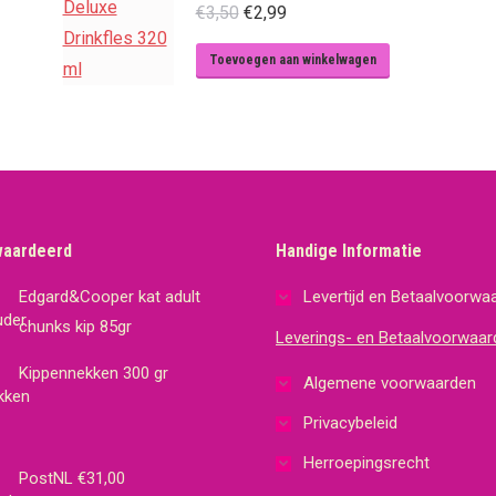
Oorspronkelijke
Huidige
€
3,50
€
2,99
prijs
prijs
Toevoegen aan winkelwagen
was:
is:
€3,50.
€2,99.
waardeerd
Handige Informatie
Edgard&Cooper kat adult
Levertijd en Betaalvoorwa
chunks kip 85gr
Leverings- en Betaalvoorwaar
Kippennekken 300 gr
Algemene voorwaarden
Privacybeleid
Herroepingsrecht
PostNL €31,00