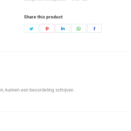
Share this product
Share
Share
Share
Share
Share
on
on
on
on
on
Twitter
Pinterest
LinkedIn
WhatsApp
Facebook
n, kunnen een beoordeling schrijven.