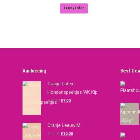
Lees verder
Aanbieding
Best Ge
Oranje Latex
Hondenspeeltjes WK Kip
Oorspronkelijke
Huidige
€
10,00
€
7,00
prijs
prijs
was:
is:
€10,00.
€7,00.
Oranje Leeuw M
Oorspronkelijke
Huidige
€
14,95
€
10,00