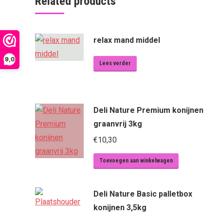
Related products
relax mand middel
9,0
Lees verder
Deli Nature Premium konijnen
graanvrij 3kg
€
10,30
Toevoegen aan winkelwagen
Deli Nature Basic palletbox
konijnen 3,5kg