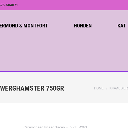
75-584071
ROERMOND & MONTFORT
HONDEN
KAT
/DWERGHAMSTER 750GR
HOME
KNAAGDIE
Categorieën
knaagdieren
SKU:
4281