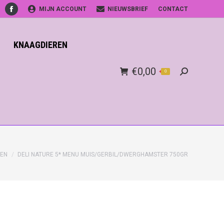
MIJN ACCOUNT
NIEUWSBRIEF
CONTACT
Facebook
KNAAGDIEREN
€
0,00
0
Search:
REN
DELI NATURE 5* MENU MUIS/GERBIL/DWERGHAMSTER 750GR