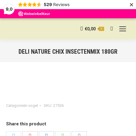
×
529
Reviews
9,0
€
0,00
0
Search:
DELI NATURE CHIX INSECTENMIX 180GR
Categorieën
vogel
SKU:
27536
Share this product
Share
Share
Share
Share
Share