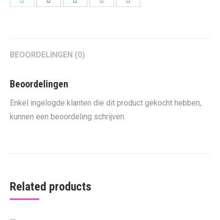
on
on
on
on
on
Twitter
Pinterest
LinkedIn
WhatsApp
Facebook
BEOORDELINGEN (0)
Beoordelingen
Enkel ingelogde klanten die dit product gekocht hebben,
kunnen een beoordeling schrijven.
Related products