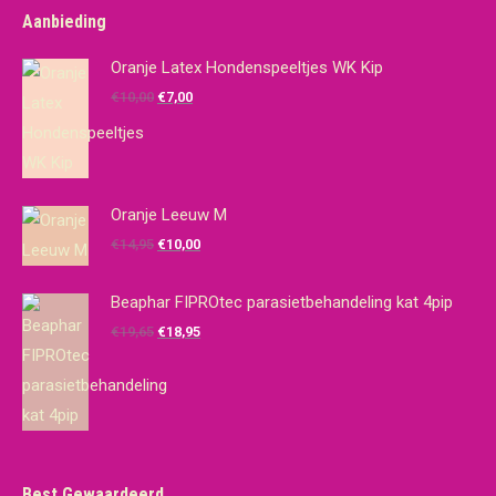
Aanbieding
Oranje Latex Hondenspeeltjes WK Kip
Oorspronkelijke
Huidige
€
10,00
€
7,00
prijs
prijs
was:
is:
€10,00.
€7,00.
Oranje Leeuw M
Oorspronkelijke
Huidige
€
14,95
€
10,00
prijs
prijs
was:
is:
Beaphar FIPROtec parasietbehandeling kat 4pip
€14,95.
€10,00.
Oorspronkelijke
Huidige
€
19,65
€
18,95
prijs
prijs
was:
is:
€19,65.
€18,95.
Best Gewaardeerd