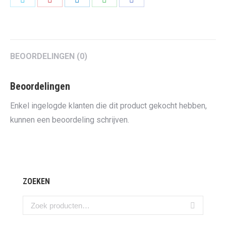
on
on
on
on
on
Twitter
Pinterest
LinkedIn
WhatsApp
Facebook
BEOORDELINGEN (0)
Beoordelingen
Enkel ingelogde klanten die dit product gekocht hebben,
kunnen een beoordeling schrijven.
ZOEKEN