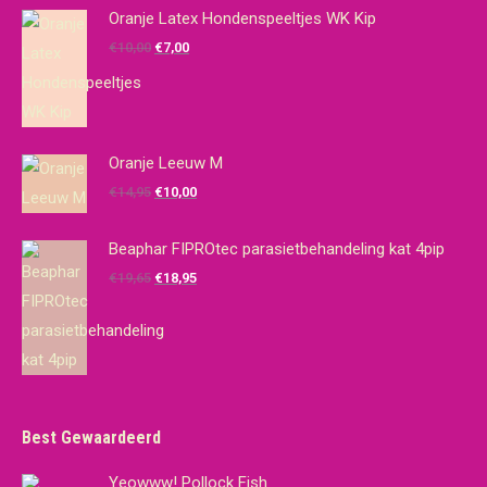
Oranje Latex Hondenspeeltjes WK Kip
Oorspronkelijke
Huidige
€
10,00
€
7,00
prijs
prijs
was:
is:
€10,00.
€7,00.
Oranje Leeuw M
Oorspronkelijke
Huidige
€
14,95
€
10,00
prijs
prijs
was:
is:
Beaphar FIPROtec parasietbehandeling kat 4pip
€14,95.
€10,00.
Oorspronkelijke
Huidige
€
19,65
€
18,95
prijs
prijs
was:
is:
€19,65.
€18,95.
Best Gewaardeerd
Yeowww! Pollock Fish