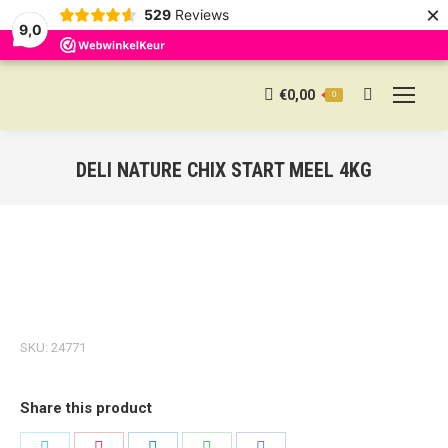
×
529
Reviews
9,0
€
0,00
0
Search:
DELI NATURE CHIX START MEEL 4KG
SKU:
24771
Share this product
Share
Share
Share
Share
Share