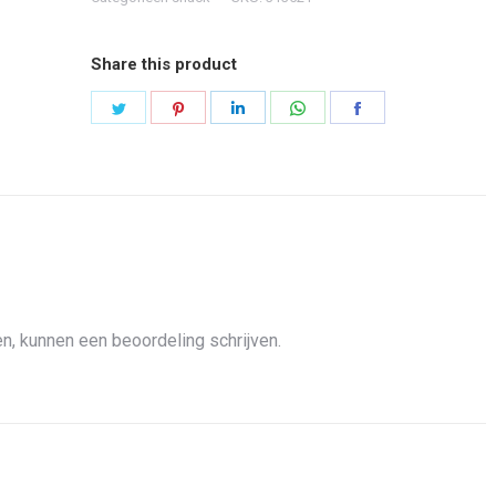
Share this product
Share
Share
Share
Share
Share
on
on
on
on
on
Twitter
Pinterest
LinkedIn
WhatsApp
Facebook
n, kunnen een beoordeling schrijven.