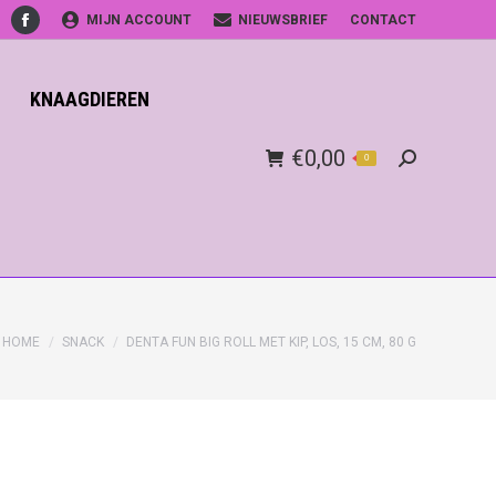
MIJN ACCOUNT
NIEUWSBRIEF
CONTACT
Facebook
KNAAGDIEREN
€
0,00
0
Search:
HOME
SNACK
DENTA FUN BIG ROLL MET KIP, LOS, 15 CM, 80 G