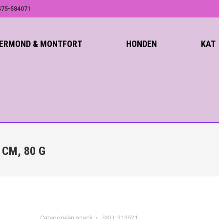
75-584071
ROERMOND & MONTFORT
HONDEN
KAT
 CM, 80 G
Categorieën
snack
SKU:
313521