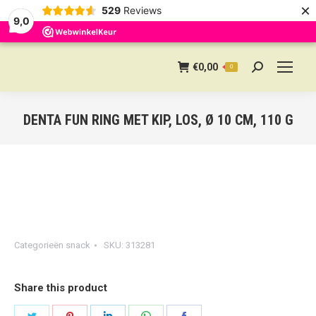
×
529
Reviews
9,0
€
0,00
0
Search:
DENTA FUN RING MET KIP, LOS, Ø 10 CM, 110 G
Categorieën
snack
SKU:
313281
Share this product
Share
Share
Share
Share
Share