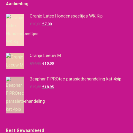
Aanbieding
Oranje Latex Hondenspeeltjes WK Kip
Oorspronkelijke
Huidige
€
10,00
€
7,00
prijs
prijs
was:
is:
€10,00.
€7,00.
Oranje Leeuw M
Oorspronkelijke
Huidige
€
14,95
€
10,00
prijs
prijs
was:
is:
Beaphar FIPROtec parasietbehandeling kat 4pip
€14,95.
€10,00.
Oorspronkelijke
Huidige
€
19,65
€
18,95
prijs
prijs
was:
is:
€19,65.
€18,95.
Best Gewaardeerd