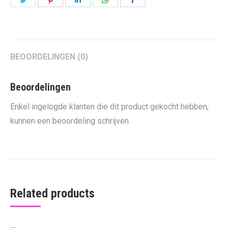
on
on
on
on
on
Twitter
Pinterest
LinkedIn
WhatsApp
Facebook
BEOORDELINGEN (0)
Beoordelingen
Enkel ingelogde klanten die dit product gekocht hebben,
kunnen een beoordeling schrijven.
Related products