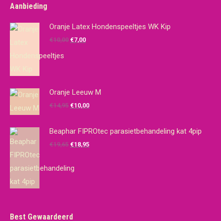
Aanbieding
Oranje Latex Hondenspeeltjes WK Kip
Oorspronkelijke
Huidige
€
10,00
€
7,00
prijs
prijs
was:
is:
€10,00.
€7,00.
Oranje Leeuw M
Oorspronkelijke
Huidige
€
14,95
€
10,00
prijs
prijs
was:
is:
Beaphar FIPROtec parasietbehandeling kat 4pip
€14,95.
€10,00.
Oorspronkelijke
Huidige
€
19,65
€
18,95
prijs
prijs
was:
is:
€19,65.
€18,95.
Best Gewaardeerd