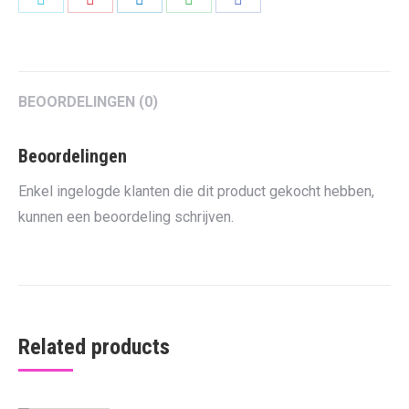
on
on
on
on
on
Twitter
Pinterest
LinkedIn
WhatsApp
Facebook
BEOORDELINGEN (0)
Beoordelingen
Enkel ingelogde klanten die dit product gekocht hebben,
kunnen een beoordeling schrijven.
Related products