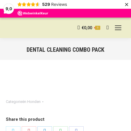
×
529
Reviews
9,0
€
0,00
0
Search:
DENTAL CLEANING COMBO PACK
Categorieën
Honden
Share this product
Share
Share
Share
Share
Share