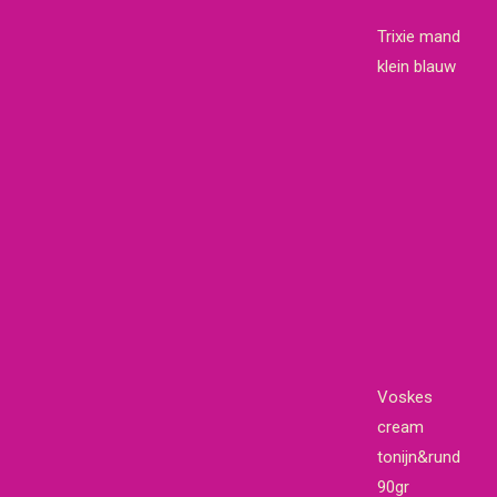
Trixie mand
klein blauw
Voskes
cream
tonijn&rund
90gr