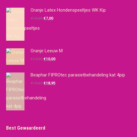
Oranje Latex Hondenspeeltjes WK Kip
Oorspronkelijke
Huidige
€
10,00
€
7,00
prijs
prijs
was:
is:
€10,00.
€7,00.
Oranje Leeuw M
Oorspronkelijke
Huidige
€
14,95
€
10,00
prijs
prijs
was:
is:
Beaphar FIPROtec parasietbehandeling kat 4pip
€14,95.
€10,00.
Oorspronkelijke
Huidige
€
19,65
€
18,95
prijs
prijs
was:
is:
€19,65.
€18,95.
Best Gewaardeerd