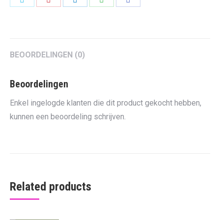
on
on
on
on
on
Twitter
Pinterest
LinkedIn
WhatsApp
Facebook
BEOORDELINGEN (0)
Beoordelingen
Enkel ingelogde klanten die dit product gekocht hebben,
kunnen een beoordeling schrijven.
Related products