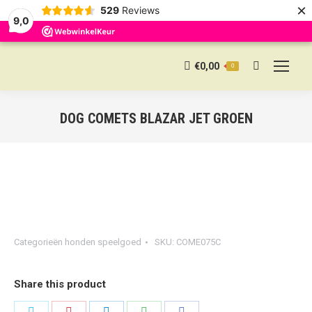
×
529
Reviews
9,0
€
0,00
0
Search:
DOG COMETS BLAZAR JET GROEN
Categorieën
honden speelgoed
SKU:
COME075C
Share this product
Share
Share
Share
Share
Share