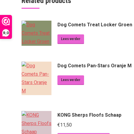
Related products
Dog Comets Treat Locker Groen
9,0
Lees verder
Dog Comets Pan-Stars Oranje M
Lees verder
KONG Sherps Floofs Schaap
€
11,50