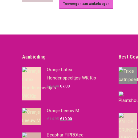
Toevoegen aan winkelwagen
Aanbieding
Best Ge
Oranje Latex
Hondenspeeltjes WK Kip
Oorspronkelijke
Huidige
€
10,00
€
7,00
prijs
prijs
was:
is:
€10,00.
€7,00.
Oranje Leeuw M
Oorspronkelijke
Huidige
€
14,95
€
10,00
prijs
prijs
was:
is:
Beaphar FIPROtec