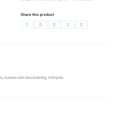
Share this product
Share
Share
Share
Share
Share
on
on
on
on
on
Twitter
Pinterest
LinkedIn
WhatsApp
Facebook
n, kunnen een beoordeling schrijven.