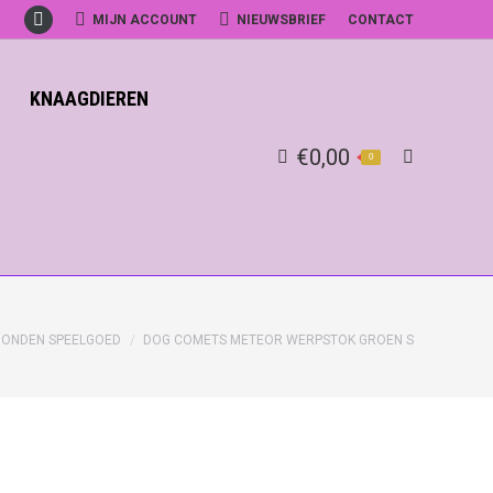
MIJN ACCOUNT
NIEUWSBRIEF
CONTACT
Facebook
KNAAGDIEREN
€
0,00
0
Search:
HONDEN SPEELGOED
DOG COMETS METEOR WERPSTOK GROEN S