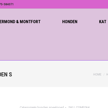
75-584071
ROERMOND & MONTFORT
HONDEN
KAT
EN S
HOME
Categorieën
honden speelgoed
SKU:
COME064