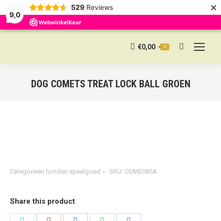
×
529
Reviews
9,0
€
0,00
0
Search:
DOG COMETS TREAT LOCK BALL GROEN
Categorieën
honden speelgoed
SKU:
COME085A
Share this product
Share
Share
Share
Share
Share