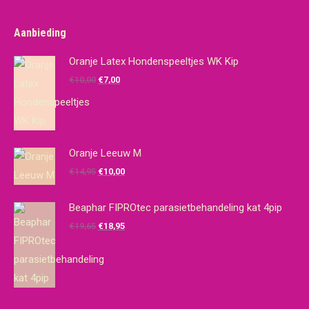
Aanbieding
Oranje Latex Hondenspeeltjes WK Kip
Oorspronkelijke
Huidige
€
10,00
€
7,00
prijs
prijs
was:
is:
€10,00.
€7,00.
Oranje Leeuw M
Oorspronkelijke
Huidige
€
14,95
€
10,00
prijs
prijs
was:
is:
Beaphar FIPROtec parasietbehandeling kat 4pip
€14,95.
€10,00.
Oorspronkelijke
Huidige
€
19,65
€
18,95
prijs
prijs
was:
is:
€19,65.
€18,95.