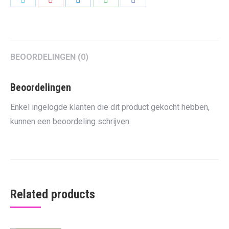
on
on
on
on
on
Twitter
Pinterest
LinkedIn
WhatsApp
Facebook
BEOORDELINGEN (0)
Beoordelingen
Enkel ingelogde klanten die dit product gekocht hebben,
kunnen een beoordeling schrijven.
Related products