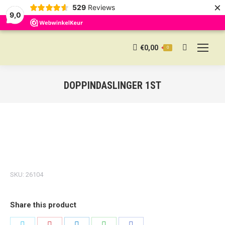
×
529
Reviews
9,0
€
0,00
0
Search:
DOPPINDASLINGER 1ST
SKU:
26104
Share this product
Share
Share
Share
Share
Share