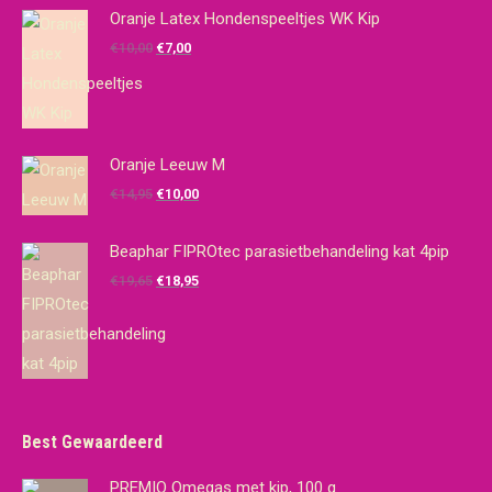
Oranje Latex Hondenspeeltjes WK Kip
Oorspronkelijke
Huidige
€
10,00
€
7,00
prijs
prijs
was:
is:
€10,00.
€7,00.
Oranje Leeuw M
Oorspronkelijke
Huidige
€
14,95
€
10,00
prijs
prijs
was:
is:
Beaphar FIPROtec parasietbehandeling kat 4pip
€14,95.
€10,00.
Oorspronkelijke
Huidige
€
19,65
€
18,95
prijs
prijs
was:
is:
€19,65.
€18,95.
Best Gewaardeerd
PREMIO Omegas met kip, 100 g