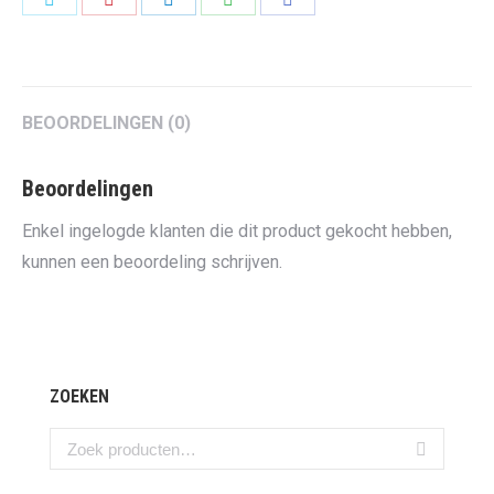
on
on
on
on
on
Twitter
Pinterest
LinkedIn
WhatsApp
Facebook
BEOORDELINGEN (0)
Beoordelingen
Enkel ingelogde klanten die dit product gekocht hebben,
kunnen een beoordeling schrijven.
ZOEKEN