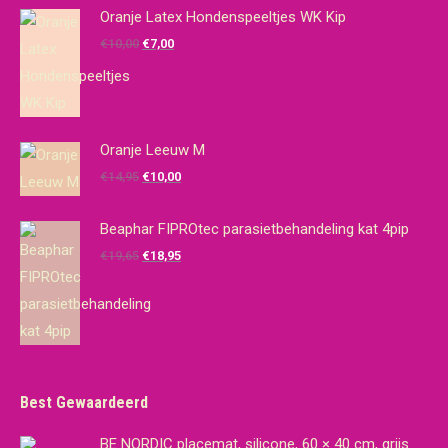
Oranje Latex Hondenspeeltjes WK Kip
Oorspronkelijke
Huidige
€
10,00
€
7,00
prijs
prijs
was:
is:
€10,00.
€7,00.
Oranje Leeuw M
Oorspronkelijke
Huidige
€
14,95
€
10,00
prijs
prijs
was:
is:
Beaphar FIPROtec parasietbehandeling kat 4pip
€14,95.
€10,00.
Oorspronkelijke
Huidige
€
19,65
€
18,95
prijs
prijs
was:
is:
€19,65.
€18,95.
Best Gewaardeerd
BE NORDIC placemat, silicone, 60 × 40 cm, grijs