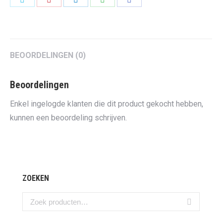
on
on
on
on
on
Twitter
Pinterest
LinkedIn
WhatsApp
Facebook
BEOORDELINGEN (0)
Beoordelingen
Enkel ingelogde klanten die dit product gekocht hebben,
kunnen een beoordeling schrijven.
ZOEKEN