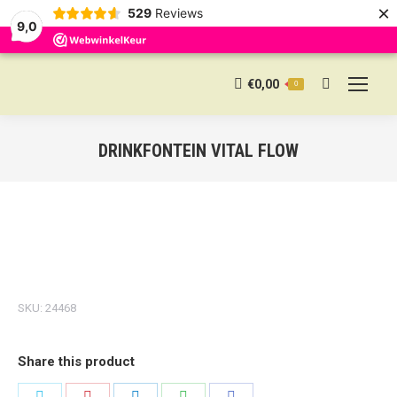
×
529
Reviews
9,0
€
0,00
0
Search:
DRINKFONTEIN VITAL FLOW
SKU:
24468
Share this product
Share
Share
Share
Share
Share