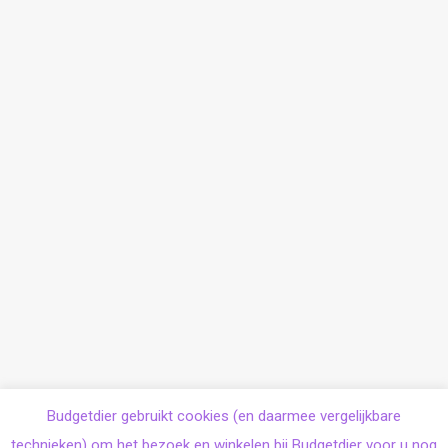
Budgetdier gebruikt cookies (en daarmee vergelijkbare
technieken) om het bezoek en winkelen bij Budgetdier voor u nog