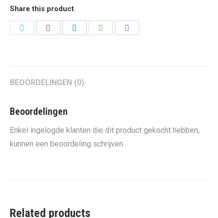
Share this product
Share
Share
Share
Share
Share
on
on
on
on
on
Twitter
Pinterest
LinkedIn
WhatsApp
Facebook
BEOORDELINGEN (0)
Beoordelingen
Enkel ingelogde klanten die dit product gekocht hebben,
kunnen een beoordeling schrijven.
Related products