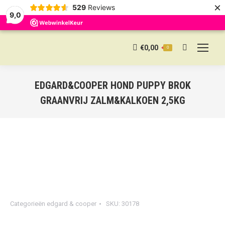
×
529
Reviews
9,0
€
0,00
0
Search:
EDGARD&COOPER HOND PUPPY BROK
GRAANVRIJ ZALM&KALKOEN 2,5KG
Categorieën
edgard & cooper
SKU:
30178