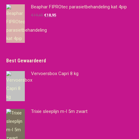
was:
is:
Beaphar FIPROtec parasietbehandeling kat 4pip
€14,95.
€10,00.
Oorspronkelijke
Huidige
€
19,65
€
18,95
prijs
prijs
was:
is:
€19,65.
€18,95.
Best Gewaardeerd
Vervoersbox Capri 8 kg
Trixie sleeplijn m-l 5m zwart