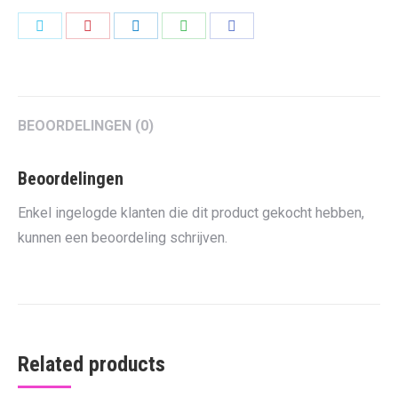
Share
Share
Share
Share
Share
on
on
on
on
on
Twitter
Pinterest
LinkedIn
WhatsApp
Facebook
BEOORDELINGEN (0)
Beoordelingen
Enkel ingelogde klanten die dit product gekocht hebben,
kunnen een beoordeling schrijven.
Related products