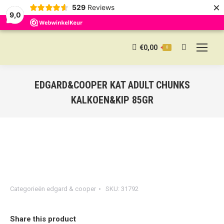
×
529
Reviews
9,0
€
0,00
0
Search:
EDGARD&COOPER KAT ADULT CHUNKS
KALKOEN&KIP 85GR
Categorieën
edgard & cooper
SKU:
31792
Share this product