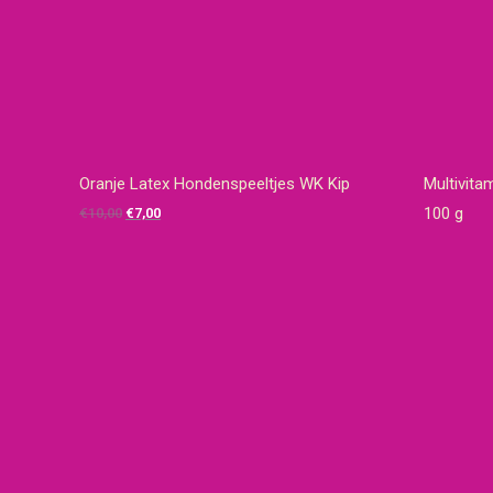
Oranje Latex Hondenspeeltjes WK Kip
Multivita
Oorspronkelijke
Huidige
100 g
€
10,00
€
7,00
prijs
prijs
was:
is:
€10,00.
€7,00.