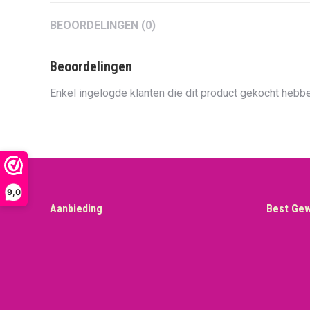
BEOORDELINGEN (0)
Beoordelingen
Enkel ingelogde klanten die dit product gekocht hebbe
9,0
Aanbieding
Best Ge