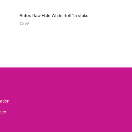
Antos Raw Hide White Roll 15 stuks
€
6,99
arden
den