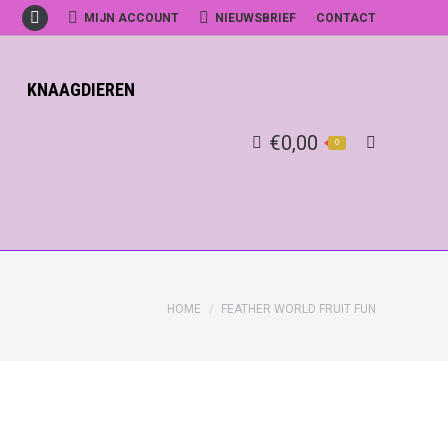
MIJN ACCOUNT
NIEUWSBRIEF
CONTACT
Facebook
KNAAGDIEREN
€
0,00
0
Search:
HOME
FEATHER WORLD FRUIT FUN