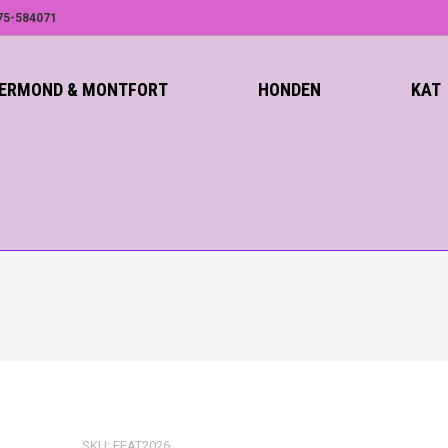
75-584071
ROERMOND & MONTFORT
HONDEN
KAT
SKU:
FEAT2026