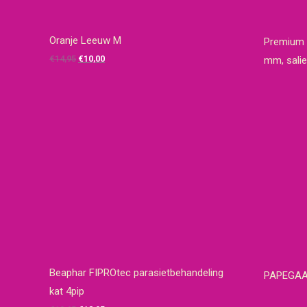
Oranje Leeuw M
Premium T
Oorspronkelijke
Huidige
€
14,95
€
10,00
mm, salie
prijs
prijs
was:
is:
€14,95.
€10,00.
Beaphar FIPROtec parasietbehandeling
PAPEGAA
kat 4pip