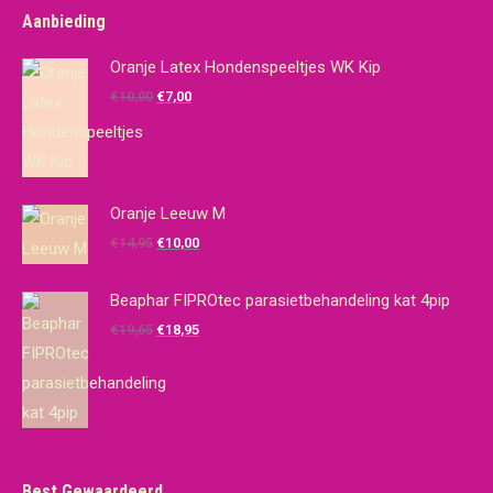
Aanbieding
Oranje Latex Hondenspeeltjes WK Kip
Oorspronkelijke
Huidige
€
10,00
€
7,00
prijs
prijs
was:
is:
€10,00.
€7,00.
Oranje Leeuw M
Oorspronkelijke
Huidige
€
14,95
€
10,00
prijs
prijs
was:
is:
Beaphar FIPROtec parasietbehandeling kat 4pip
€14,95.
€10,00.
Oorspronkelijke
Huidige
€
19,65
€
18,95
prijs
prijs
was:
is:
€19,65.
€18,95.
Best Gewaardeerd