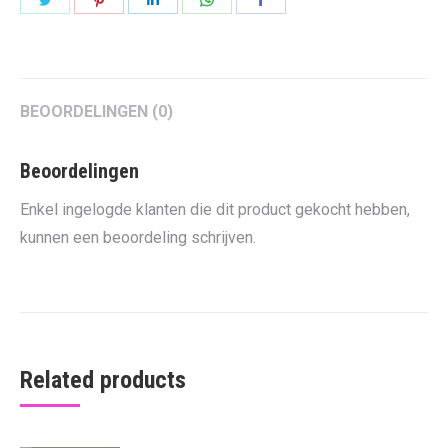
on
on
on
on
on
Twitter
Pinterest
LinkedIn
WhatsApp
Facebook
BEOORDELINGEN (0)
Beoordelingen
Enkel ingelogde klanten die dit product gekocht hebben,
kunnen een beoordeling schrijven.
Related products