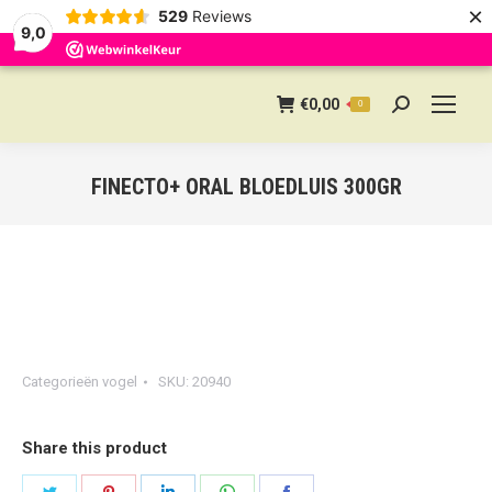
×
529
Reviews
9,0
€
0,00
0
Search:
FINECTO+ ORAL BLOEDLUIS 300GR
Categorieën
vogel
SKU:
20940
Share this product
Share
Share
Share
Share
Share