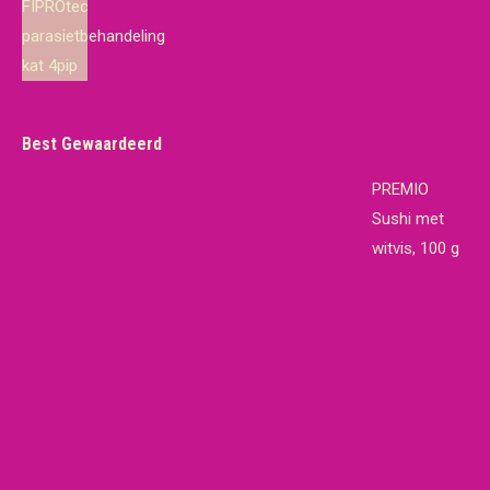
prijs
prijs
was:
is:
€19,65.
€18,95.
Best Gewaardeerd
PREMIO
Sushi met
witvis, 100 g