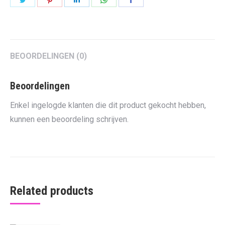
on
on
on
on
on
Twitter
Pinterest
LinkedIn
WhatsApp
Facebook
BEOORDELINGEN (0)
Beoordelingen
Enkel ingelogde klanten die dit product gekocht hebben,
kunnen een beoordeling schrijven.
Related products