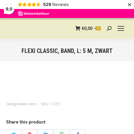
×
529
Reviews
9,0
€
0,00
0
Search:
FLEXI CLASSIC, BAND, L: 5 M, ZWART
Categorieën
riem
SKU:
11721
Share this product
Share
Share
Share
Share
Share