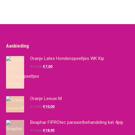
Aanbieding
Oranje Latex Hondenspeeltjes WK Kip
Oorspronkelijke
Huidige
€
10,00
€
7,00
prijs
prijs
was:
is:
€10,00.
€7,00.
Oranje Leeuw M
Oorspronkelijke
Huidige
€
14,95
€
10,00
prijs
prijs
was:
is:
Beaphar FIPROtec parasietbehandeling kat 4pip
€14,95.
€10,00.
Oorspronkelijke
Huidige
€
19,65
€
18,95