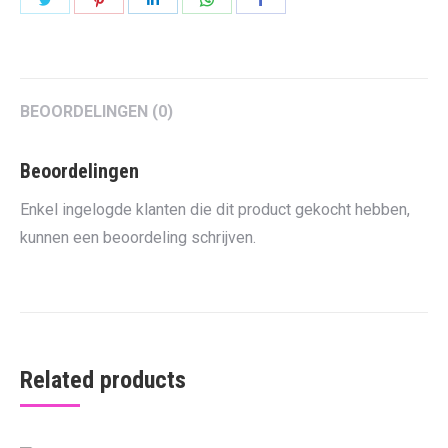
on
on
on
on
on
Twitter
Pinterest
LinkedIn
WhatsApp
Facebook
BEOORDELINGEN (0)
Beoordelingen
Enkel ingelogde klanten die dit product gekocht hebben,
kunnen een beoordeling schrijven.
Related products