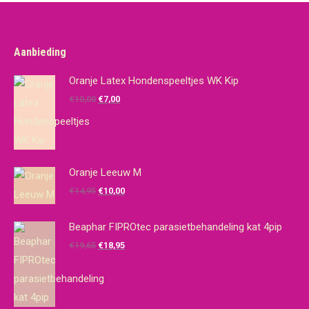
Aanbieding
Oranje Latex Hondenspeeltjes WK Kip
Oorspronkelijke
Huidige
€
10,00
€
7,00
prijs
prijs
was:
is:
€10,00.
€7,00.
Oranje Leeuw M
Oorspronkelijke
Huidige
€
14,95
€
10,00
prijs
prijs
was:
is:
Beaphar FIPROtec parasietbehandeling kat 4pip
€14,95.
€10,00.
Oorspronkelijke
Huidige
€
19,65
€
18,95
prijs
prijs
was:
is:
€19,65.
€18,95.