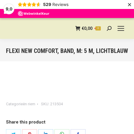
×
529
Reviews
9,0
€
0,00
0
Search:
FLEXI NEW COMFORT, BAND, M: 5 M, LICHTBLAUW
Categorieën
riem
SKU:
213504
Share this product
Share
Share
Share
Share
Share