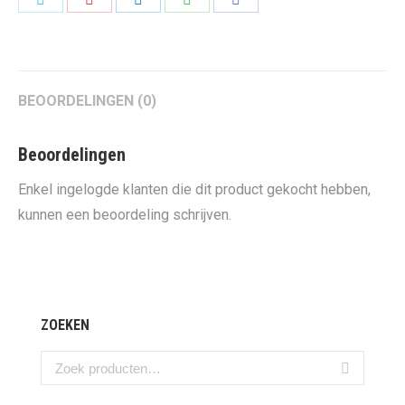
on
on
on
on
on
Twitter
Pinterest
LinkedIn
WhatsApp
Facebook
BEOORDELINGEN (0)
Beoordelingen
Enkel ingelogde klanten die dit product gekocht hebben,
kunnen een beoordeling schrijven.
ZOEKEN