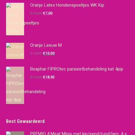
Oranje Latex Hondenspeeltjes WK Kip
Oorspronkelijke
Huidige
€
10,00
€
7,00
prijs
prijs
was:
is:
€10,00.
€7,00.
Oranje Leeuw M
Oorspronkelijke
Huidige
€
14,95
€
10,00
prijs
prijs
was:
is:
Beaphar FIPROtec parasietbehandeling kat 4pip
€14,95.
€10,00.
Oorspronkelijke
Huidige
€
19,65
€
18,95
prijs
prijs
was:
is:
€19,65.
€18,95.
Best Gewaardeerd
PREMIO 4 Meat Minis met kip/eend/rund/lam, 4 ×