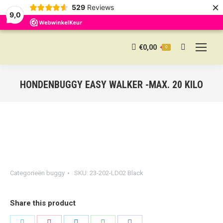
×
529
Reviews
9,0
€
0,00
0
Search:
HONDENBUGGY EASY WALKER -MAX. 20 KILO
Categorieën
buggy
SKU:
23-202-LD02 Black
Share this product
Share
Share
Share
Share
Share