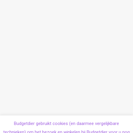
Budgetdier gebruikt cookies (en daarmee vergelijkbare
technieken) om het bezoek en winkelen bij Budgetdier voor u nog