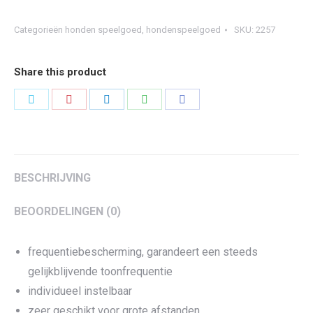
Fluitje
quantity
Categorieën
honden speelgoed
,
hondenspeelgoed
SKU:
2257
Share this product
Share
Share
Share
Share
Share
on
on
on
on
on
Twitter
Pinterest
LinkedIn
WhatsApp
Facebook
BESCHRIJVING
BEOORDELINGEN (0)
frequentiebescherming, garandeert een steeds
gelijkblijvende toonfrequentie
individueel instelbaar
zeer geschikt voor grote afstanden