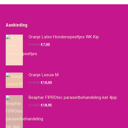
Aanbieding
Oranje Latex Hondenspeeltjes WK Kip
Oorspronkelijke
Huidige
€
10,00
€
7,00
prijs
prijs
was:
is:
€10,00.
€7,00.
Oranje Leeuw M
Oorspronkelijke
Huidige
€
14,95
€
10,00
prijs
prijs
was:
is:
Beaphar FIPROtec parasietbehandeling kat 4pip
€14,95.
€10,00.
Oorspronkelijke
Huidige
€
19,65
€
18,95
prijs
prijs
was:
is:
€19,65.
€18,95.