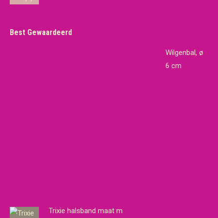
Best Gewaardeerd
Wilgenbal, ø 6 cm
Trixie halsband maat m
Trixie nistmaterial 30gr
Handige Informatie