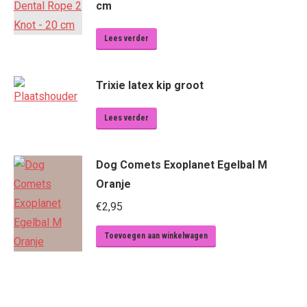
cm
Lees verder
Trixie latex kip groot
Lees verder
Dog Comets Exoplanet Egelbal M
Oranje
€
2,95
Toevoegen aan winkelwagen