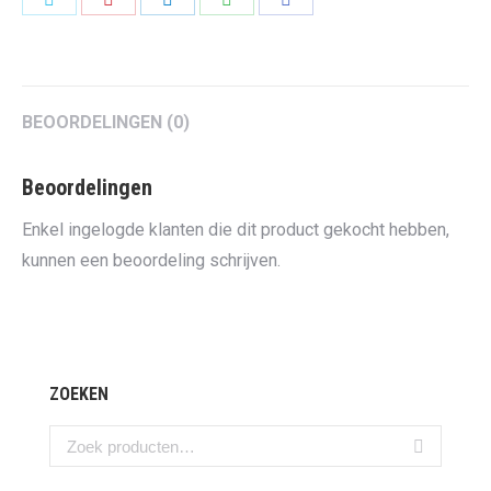
on
on
on
on
on
Twitter
Pinterest
LinkedIn
WhatsApp
Facebook
BEOORDELINGEN (0)
Beoordelingen
Enkel ingelogde klanten die dit product gekocht hebben,
kunnen een beoordeling schrijven.
ZOEKEN