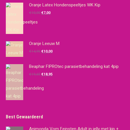
Oranje Latex Hondenspeeltjes WK Kip
Oorspronkelijke
Huidige
€
10,00
€
7,00
prijs
prijs
was:
is:
€10,00.
€7,00.
Oranje Leeuw M
Oorspronkelijke
Huidige
€
14,95
€
10,00
prijs
prijs
was:
is:
Beaphar FIPROtec parasietbehandeling kat 4pip
€14,95.
€10,00.
Oorspronkelijke
Huidige
€
19,65
€
18,95
prijs
prijs
was:
is:
€19,65.
€18,95.
Best Gewaardeerd
Animonda Vom Feinsten Adult in jelly met kip +