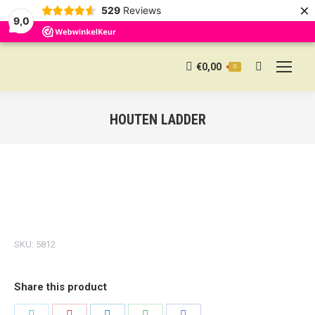
×
529
Reviews
9,0
€
0,00
0
Search:
HOUTEN LADDER
SKU:
5812
Share this product
Share
Share
Share
Share
Share