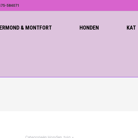
75-584071
ROERMOND & MONTFORT
HONDEN
KAT
Categorieën
Honden
,
tuig