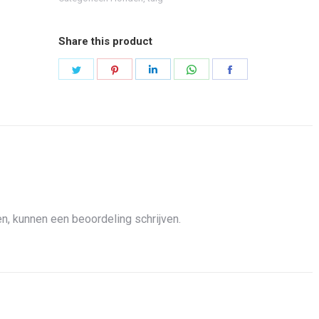
Share this product
Share
Share
Share
Share
Share
on
on
on
on
on
Twitter
Pinterest
LinkedIn
WhatsApp
Facebook
n, kunnen een beoordeling schrijven.