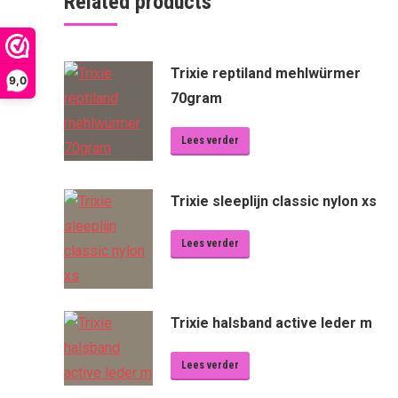
Related products
Trixie reptiland mehlwürmer
9,0
70gram
Lees verder
Trixie sleeplijn classic nylon xs
Lees verder
Trixie halsband active leder m
Lees verder