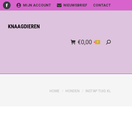
MIJN ACCOUNT
NIEUWSBRIEF
CONTACT
Facebook
KNAAGDIEREN
€
0,00
0
Search:
HOME
HONDEN
INSTAP TUIG XL