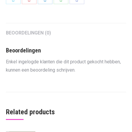
on
on
on
on
on
Twitter
Pinterest
LinkedIn
WhatsApp
Facebook
BEOORDELINGEN (0)
Beoordelingen
Enkel ingelogde klanten die dit product gekocht hebben,
kunnen een beoordeling schrijven.
Related products