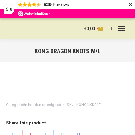
×
529
Reviews
9,0
€
0,00
0
Search:
KONG DRAGON KNOTS M/L
Categorieën
honden speelgoed
SKU:
KONGNKK21E
Share this product
Share
Share
Share
Share
Share