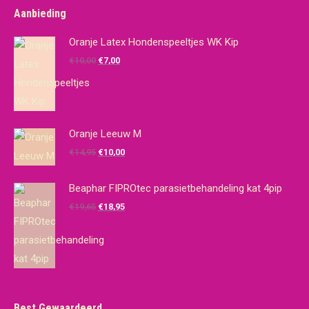
Aanbieding
Oranje Latex Hondenspeeltjes WK Kip
Oorspronkelijke
Huidige
€
10,00
€
7,00
prijs
prijs
was:
is:
€10,00.
€7,00.
Oranje Leeuw M
Oorspronkelijke
Huidige
€
14,95
€
10,00
prijs
prijs
was:
is:
Beaphar FIPROtec parasietbehandeling kat 4pip
€14,95.
€10,00.
Oorspronkelijke
Huidige
€
19,65
€
18,95
prijs
prijs
was:
is:
€19,65.
€18,95.
Best Gewaardeerd