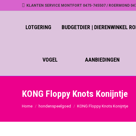
KLANTEN SERVICE MONTFORT 0475-745507 / ROERMOND 04
LOTGERING
BUDGETDIER | DIERENWINKEL 
VOGEL
AANBIEDINGEN
KONG Floppy Knots Konijntje
Home
hondenspeelgoed
KONG Floppy Knots Konijntje