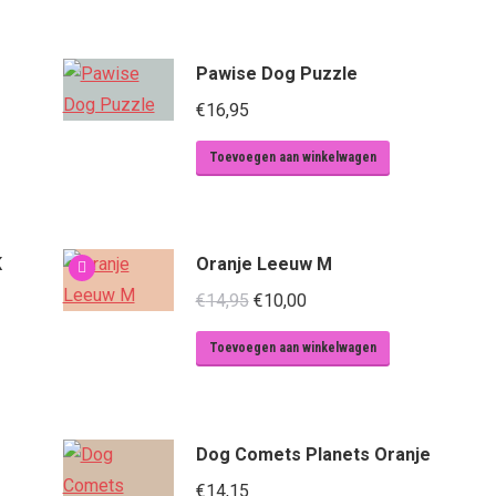
Pawise Dog Puzzle
€
16,95
Toevoegen aan winkelwagen
K
Oranje Leeuw M
Oorspronkelijke
Huidige
€
14,95
€
10,00
prijs
prijs
Toevoegen aan winkelwagen
was:
is:
€14,95.
€10,00.
Dog Comets Planets Oranje
€
14,15