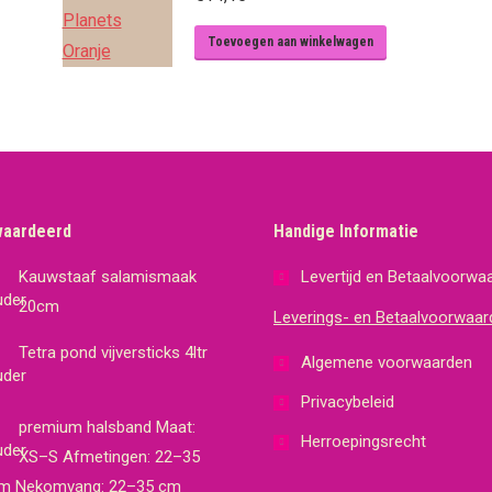
Toevoegen aan winkelwagen
waardeerd
Handige Informatie
Kauwstaaf salamismaak
Levertijd en Betaalvoorwa
20cm
Leverings- en Betaalvoorwaar
Tetra pond vijversticks 4ltr
Algemene voorwaarden
Privacybeleid
premium halsband Maat:
Herroepingsrecht
XS–S Afmetingen: 22–35
m Nekomvang: 22–35 cm