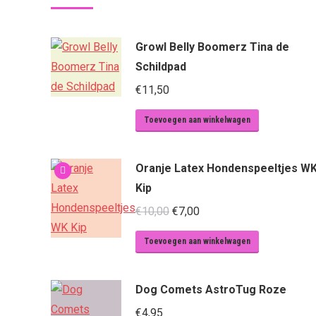
Growl Belly Boomerz Tina de
Schildpad
€
11,50
Toevoegen aan winkelwagen
Oranje Latex Hondenspeeltjes W
Kip
Oorspronkelijke
Huidige
€
10,00
€
7,00
prijs
prijs
Toevoegen aan winkelwagen
was:
is:
€10,00.
€7,00.
Dog Comets AstroTug Roze
€
4,95