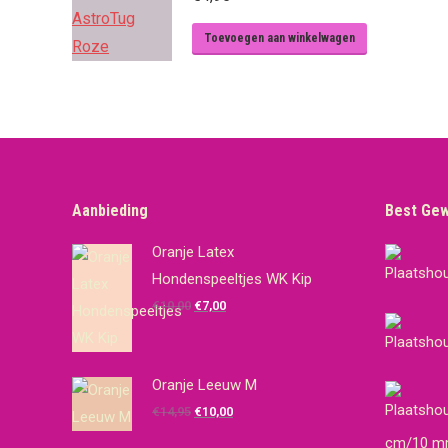
Toevoegen aan winkelwagen
Aanbieding
Best Ge
Oranje Latex
Hondenspeeltjes WK Kip
Oorspronkelijke
Huidige
€
10,00
€
7,00
prijs
prijs
was:
is:
€10,00.
€7,00.
Oranje Leeuw M
Oorspronkelijke
Huidige
€
14,95
€
10,00
prijs
prijs
cm/10 m