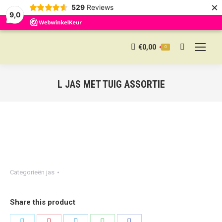
×
529
Reviews
9,0
€
0,00
0
Search:
L JAS MET TUIG ASSORTIE
Categorieën
jas
Share this product
Share
Share
Share
Share
Share