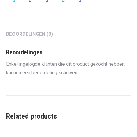
on
on
on
on
on
Twitter
Pinterest
LinkedIn
WhatsApp
Facebook
BEOORDELINGEN (0)
Beoordelingen
Enkel ingelogde klanten die dit product gekocht hebben,
kunnen een beoordeling schrijven.
Related products