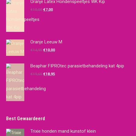
Oranje Latex Hondenspeeltjes WK Kip
Oorspronkelijke
Huidige
€
10,00
€
7,00
prijs
prijs
was:
is:
€10,00.
€7,00.
Oranje Leeuw M
Oorspronkelijke
Huidige
€
14,95
€
10,00
prijs
prijs
was:
is:
Beaphar FIPROtec parasietbehandeling kat 4pip
€14,95.
€10,00.
Oorspronkelijke
Huidige
€
19,65
€
18,95
prijs
prijs
was:
is:
€19,65.
€18,95.
Best Gewaardeerd
Trixie honden mand kunstof klein