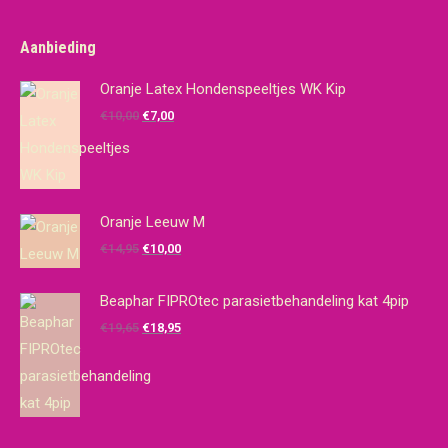
Aanbieding
Oranje Latex Hondenspeeltjes WK Kip
Oorspronkelijke
Huidige
€
10,00
€
7,00
prijs
prijs
was:
is:
€10,00.
€7,00.
Oranje Leeuw M
Oorspronkelijke
Huidige
€
14,95
€
10,00
prijs
prijs
was:
is:
Beaphar FIPROtec parasietbehandeling kat 4pip
€14,95.
€10,00.
Oorspronkelijke
Huidige
€
19,65
€
18,95
prijs
prijs
was:
is:
€19,65.
€18,95.