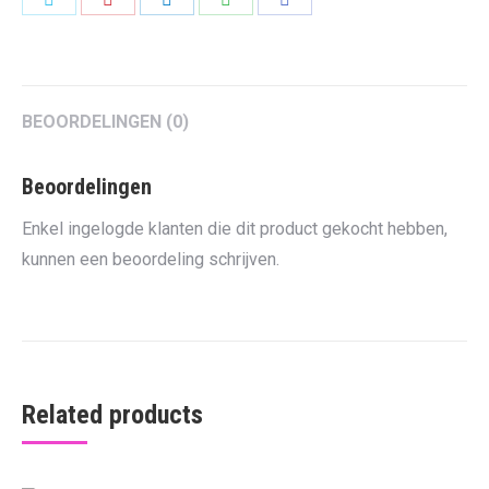
on
on
on
on
on
Twitter
Pinterest
LinkedIn
WhatsApp
Facebook
BEOORDELINGEN (0)
Beoordelingen
Enkel ingelogde klanten die dit product gekocht hebben,
kunnen een beoordeling schrijven.
Related products