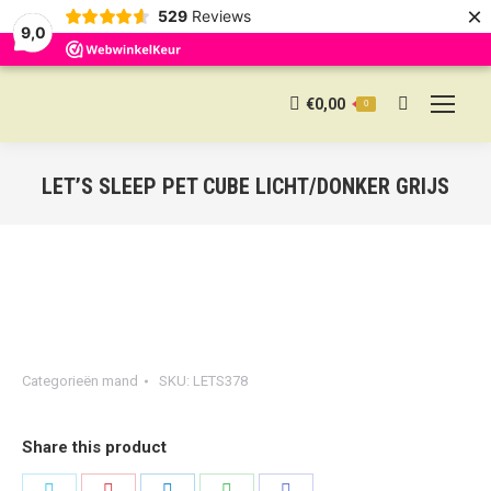
×
529
Reviews
9,0
€
0,00
0
Search:
LET’S SLEEP PET CUBE LICHT/DONKER GRIJS
Categorieën
mand
SKU:
LETS378
Share this product
Share
Share
Share
Share
Share