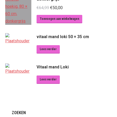
Oorspronkelijke
Huidige
€
64,99
€
50,00
prijs
prijs
Toevoegen aan winkelwagen
was:
is:
€64,99.
€50,00.
vitaal mand loki 50 × 35 cm
Lees verder
Vitaal mand Loki
Lees verder
ZOEKEN