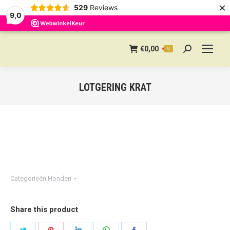
×
529
Reviews
9,0
€
0,00
0
Search:
LOTGERING KRAT
Categorieën
Honden
Share this product
Share
Share
Share
Share
Share