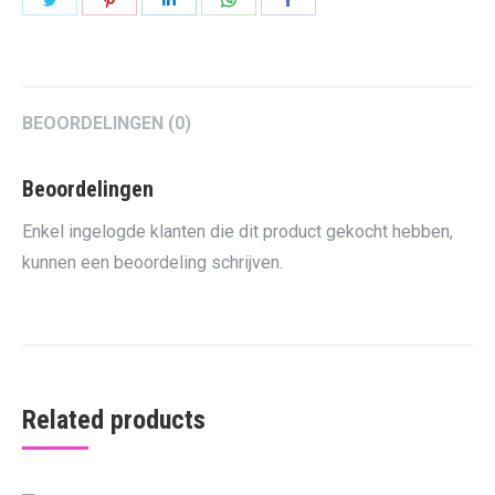
on
on
on
on
on
Twitter
Pinterest
LinkedIn
WhatsApp
Facebook
BEOORDELINGEN (0)
Beoordelingen
Enkel ingelogde klanten die dit product gekocht hebben,
kunnen een beoordeling schrijven.
Related products