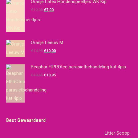
Oranje Latex Hondenspeeltjes WK Kip
Oorspronkelijke
Huidige
€
10,00
€
7,00
prijs
prijs
was:
is:
€10,00.
€7,00.
Oranje Leeuw M
Oorspronkelijke
Huidige
€
14,95
€
10,00
prijs
prijs
was:
is:
Beaphar FIPROtec parasietbehandeling kat 4pip
€14,95.
€10,00.
Oorspronkelijke
Huidige
€
19,65
€
18,95
prijs
prijs
was:
is:
€19,65.
€18,95.
Best Gewaardeerd
Litter Scoop,