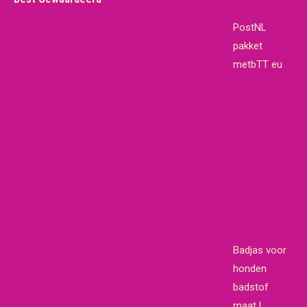
PostNL
pakket
metbTT eu
Badjas voor
honden
badstof
maat L