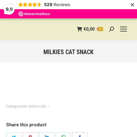
×
529
Reviews
9,0
€
0,00
0
Search:
MILKIES CAT SNACK
Categorieën
animonda
Share this product
Share
Share
Share
Share
Share