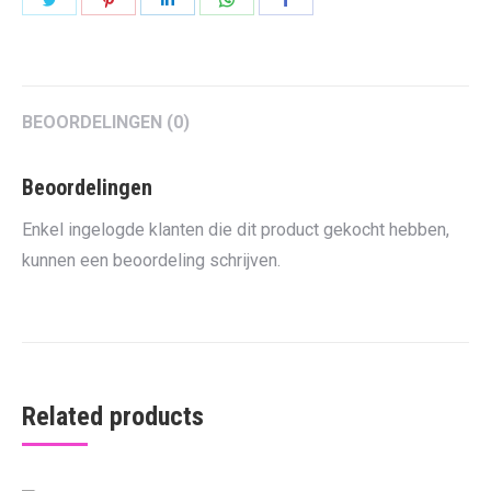
on
on
on
on
on
Twitter
Pinterest
LinkedIn
WhatsApp
Facebook
BEOORDELINGEN (0)
Beoordelingen
Enkel ingelogde klanten die dit product gekocht hebben,
kunnen een beoordeling schrijven.
Related products