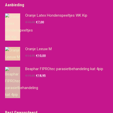
Aanbieding
Oranje Latex Hondenspeeltjes WK Kip
Oorspronkelijke
Huidige
€
10,00
€
7,00
prijs
prijs
was:
is:
€10,00.
€7,00.
Oranje Leeuw M
Oorspronkelijke
Huidige
€
14,95
€
10,00
prijs
prijs
was:
is:
Beaphar FIPROtec parasietbehandeling kat 4pip
€14,95.
€10,00.
Oorspronkelijke
Huidige
€
19,65
€
18,95
prijs
prijs
was:
is:
€19,65.
€18,95.
Best Gewaardeerd