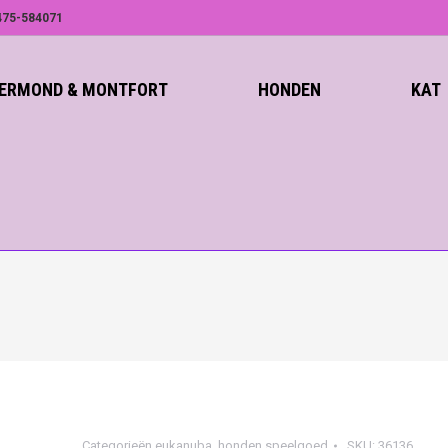
75-584071
ROERMOND & MONTFORT
HONDEN
KAT
Categorieën
eukanuba
,
honden speelgoed
SKU:
36136