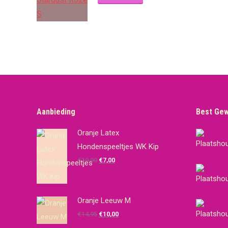
Aanbieding
Best Ge
Oranje Latex
Hondenspeeltjes WK Kip
Oorspronkelijke
Huidige
€
10,00
€
7,00
prijs
prijs
was:
is:
€10,00.
€7,00.
Oranje Leeuw M
Oorspronkelijke
Huidige
€
14,95
€
10,00
prijs
prijs