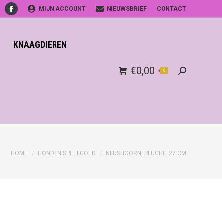
MIJN ACCOUNT
NIEUWSBRIEF
CONTACT
Facebook
KNAAGDIEREN
€
0,00
0
Search:
HOME
HONDEN SPEELGOED
NEUSHOORN, PLUCHE, 27 CM