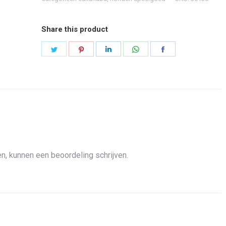
Share this product
Share
Share
Share
Share
Share
on
on
on
on
on
Twitter
Pinterest
LinkedIn
WhatsApp
Facebook
n, kunnen een beoordeling schrijven.