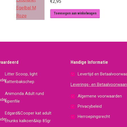
€
2,95
Toevoegen aan winkelwagen
waardeerd
Handige Informatie
Litter Scoop, light
Levertijd en Betaalvoorwa
kattenbakschep
Leverings- en Betaalvoorwaar
Animonda Adult rund
Algemene voorwaarden
kipenfile
Privacybeleid
Edgard&Cooper kat adult
Herroepingsrecht
chunks kalkoen&kip 85gr