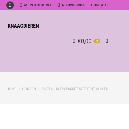
MIJN ACCOUNT
NIEUWSBRIEF
CONTACT
Facebook
KNAAGDIEREN
€
0,00
0
Search:
HOME
HONDEN
POST NL KLEIN PAKKET MET TENT NON EU