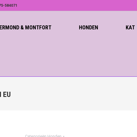
75-584071
ROERMOND & MONTFORT
HONDEN
KAT
N EU
Categorieën
Honden