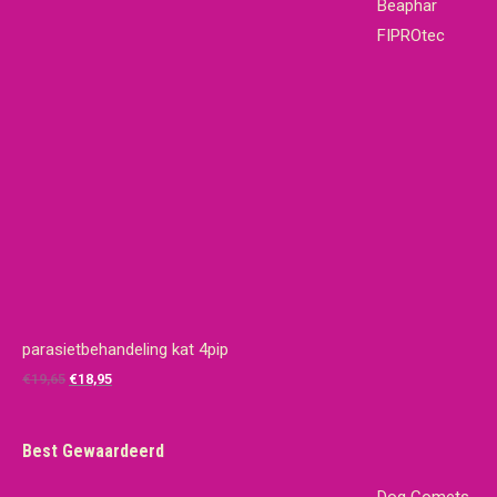
Beaphar
FIPROtec
parasietbehandeling kat 4pip
Oorspronkelijke
Huidige
€
19,65
€
18,95
prijs
prijs
was:
is:
Best Gewaardeerd
€19,65.
€18,95.