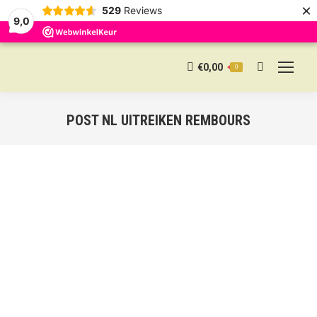
×
529
Reviews
9,0
€
0,00
0
Search:
POST NL UITREIKEN REMBOURS