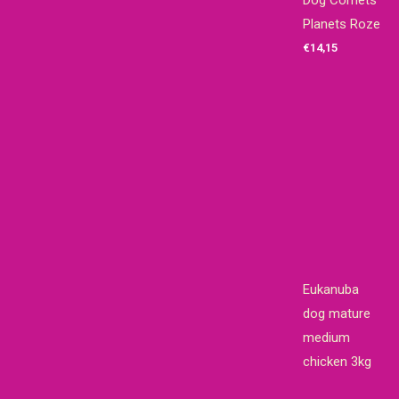
Dog Comets
Planets Roze
€
14,15
Eukanuba
dog mature
medium
chicken 3kg