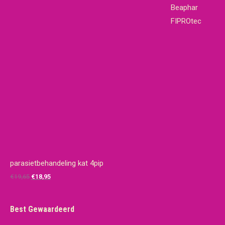
Beaphar
FIPROtec
parasietbehandeling kat 4pip
Oorspronkelijke
Huidige
€
19,65
€
18,95
prijs
prijs
was:
is:
Best Gewaardeerd
€19,65.
€18,95.