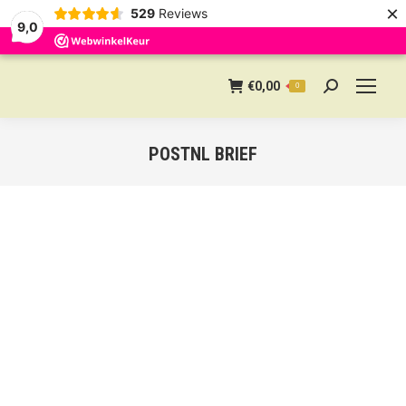
×
529
Reviews
9,0
€
0,00
0
Search:
POSTNL BRIEF