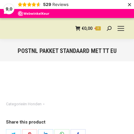
×
529
Reviews
9,0
€
0,00
0
Search:
POSTNL PAKKET STANDAARD MET TT EU
Categorieën
Honden
Share this product
Share
Share
Share
Share
Share