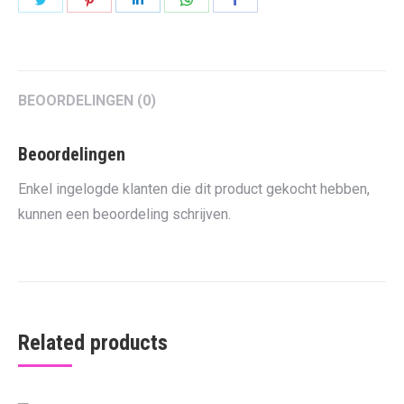
on
on
on
on
on
Twitter
Pinterest
LinkedIn
WhatsApp
Facebook
BEOORDELINGEN (0)
Beoordelingen
Enkel ingelogde klanten die dit product gekocht hebben,
kunnen een beoordeling schrijven.
Related products