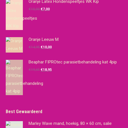
Oranje Latex Hondenspeeltjes WK Kip
Oorspronkelijke
Huidige
€
10,00
€
7,00
prijs
prijs
was:
is:
€10,00.
€7,00.
Oranje Leeuw M
Oorspronkelijke
Huidige
€
14,95
€
10,00
prijs
prijs
was:
is:
Beaphar FIPROtec parasietbehandeling kat 4pip
€14,95.
€10,00.
Oorspronkelijke
Huidige
€
19,65
€
18,95
prijs
prijs
was:
is:
€19,65.
€18,95.
Best Gewaardeerd
Marley Wave mand, hoekig, 80 × 60 cm, salie